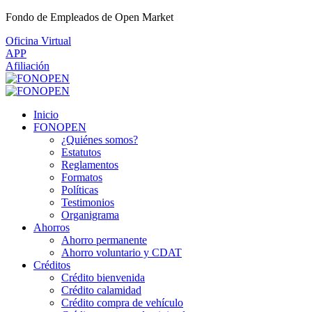
Fondo de Empleados de Open Market
Oficina Virtual
APP
Afiliación
Inicio
FONOPEN
¿Quiénes somos?
Estatutos
Reglamentos
Formatos
Políticas
Testimonios
Organigrama
Ahorros
Ahorro permanente
Ahorro voluntario y CDAT
Créditos
Crédito bienvenida
Crédito calamidad
Crédito compra de vehículo